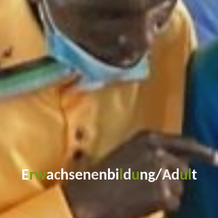
E
r
w
a
c
h
s
e
n
e
n
b
i
l
d
u
n
g
/
A
d
u
l
t