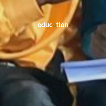
e
d
u
c
a
t
i
o
n